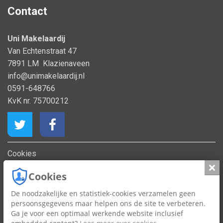
Contact
Uni Makelaardij
Van Echtenstraat 47
7891 LM Klazienaveen
info@unimakelaardij.nl
0591-648766
KvK nr. 75700212
Cookies
Privacy
Slui
Cookies
De noodzakelijke en statistiek-cookies verzamelen geen
persoonsgegevens maar helpen ons de site te verbeteren.
×
Ga je voor een optimaal werkende website inclusief
WAT IS UW WONING WAARD?