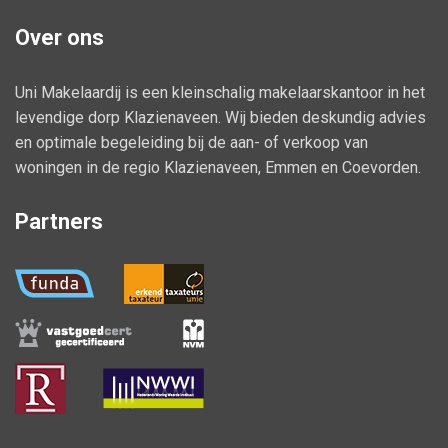
- Alle voorzieningen van het dorp Klazienaveen bevinden zich op
korte afstand van de woning;
Over ons
Ben je op zoek naar een instapklare, sfeervolle woning? Dan is
deze woning zeker een bezichtiging waard!
Uni Makelaardij is een kleinschalig makelaarskantoor in het
levendige dorp Klazienaveen. Wij bieden deskundig advies
en optimale begeleiding bij de aan- of verkoop van
woningen in de regio Klazienaveen, Emmen en Coevorden.
Partners