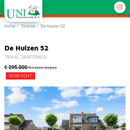
Menu
in-/u
Home
Te koop
De Huizen 52
De Huizen 52
7894 BL ZWARTEMEER
€ 295.000
Kosten koper
VERKOCHT