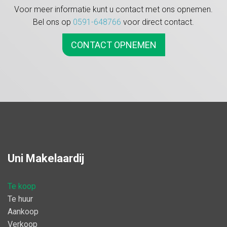
- het schilderwerk buitenzijde is 2024 gedaan;
Voor meer informatie kunt u contact met ons opnemen.
- gedeeltelijk rolluiken;
Bel ons op
0591-648766
voor direct contact.
- in 2021 nieuw stucwerk in woonkamer.
Deze veelzijdige woning biedt een unieke combinatie van ruimte,
CONTACT OPNEMEN
comfort en duurzaamheid. Bel of mail voor een bezichtiging en
ontdek zelf de mogelijkheden van dit huis.
Uni Makelaardij
Te koop
Te huur
Aankoop
Verkoop