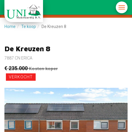
Menu
in-/u
Home
Te koop
De Kreuzen 8
De Kreuzen 8
7887 CN ERICA
€ 235.000
Kosten koper
VERKOCHT