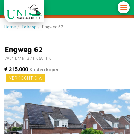
Menu
in-/u
Home
Te koop
Engweg 62
Engweg 62
7891 RM KLAZIENAVEEN
€ 315.000
Kosten koper
VERKOCHT O.V.