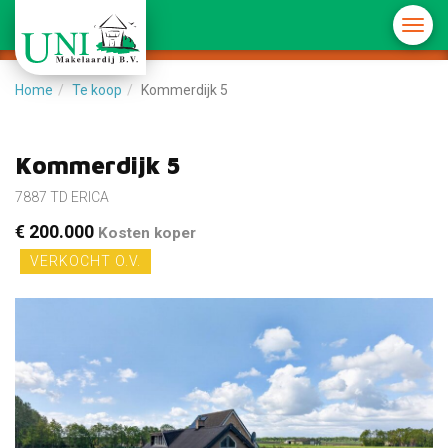
Menu
in-/u
Home
Te koop
Kommerdijk 5
Kommerdijk 5
7887 TD ERICA
€ 200.000
Kosten koper
VERKOCHT O.V.