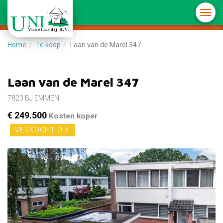
Menu
in-/u
Home
Te koop
Laan van de Marel 347
Laan van de Marel 347
7823 BJ EMMEN
€ 249.500
Kosten koper
VERKOCHT O.V.