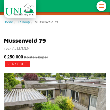
Menu
in-/u
Home
Te koop
Mussenveld 79
Mussenveld 79
7827 AE EMMEN
€ 250.000
Kosten koper
VERKOCHT