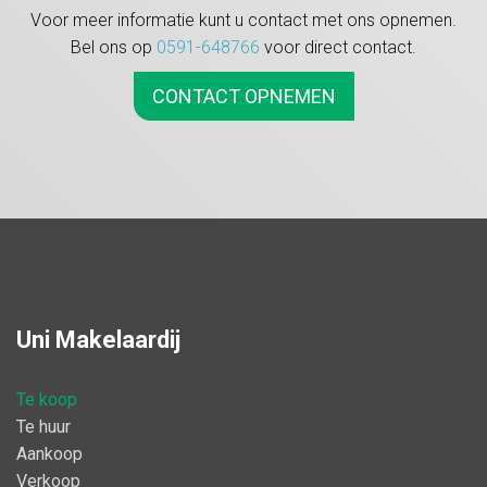
Extra info:
Voor meer informatie kunt u contact met ons opnemen.
- bouwjaar 1986; volledig geïsoleerd;
Bel ons op
0591-648766
voor direct contact.
- kavelgrootte 324 m2 eigen grond;
- energielabel C;
- verwarming via hetelucht en CV-ketel Intergas HR uit 2012;
CONTACT OPNEMEN
- gedeeltelijk v.v. rolluiken;
- projectnotaris De Werven Netwerk Notarissen Wolvega.
Hier schuilt potentie, kom kennismaken met deze woning en
ontdek zelf de mogelijkheden.
Uni Makelaardij
Te koop
Te huur
Aankoop
Verkoop