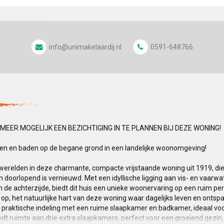
info@unimakelaardij.nl
0591-648766
T MEER MOGELIJK EEN BEZICHTIGING IN TE PLANNEN BIJ DEZE WONING!
apen en baden op de begane grond in een landelijke woonomgeving!
werelden in deze charmante, compacte vrijstaande woning uit 1919, die
 doorlopend is vernieuwd. Met een idyllische ligging aan vis- en vaarwa
an de achterzijde, biedt dit huis een unieke woonervaring op een ruim pe
 op, het natuurlijke hart van deze woning waar dagelijks leven en ont
 praktische indeling met een ruime slaapkamer en badkamer, ideaal vo
dt ruimte aan drie extra slaapkamers, perfect voor een groeiend gezin,