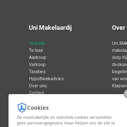
Uni Makelaardij
Over
Te koop
Uni Mak
Te huur
makelaa
Aankoop
dorp Kl
Verkoop
deskund
Taxaties
begelei
Hypotheekadvies
van won
Over ons
Klazie
Contact
Cookies
De noodzakelijke en statistiek-cookies verzamelen
geen persoonsgegevens maar helpen ons de site te