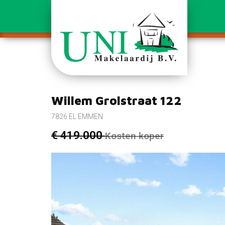
Willem Grolstraat 122
7826 EL EMMEN
€ 419.000
Kosten koper