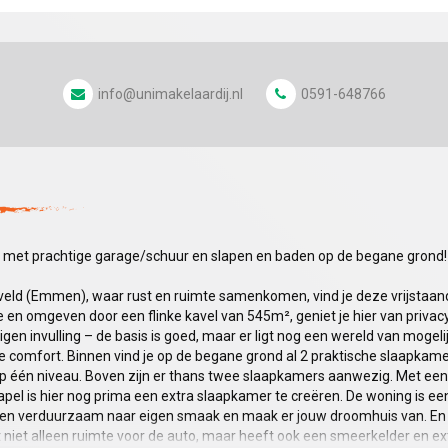
info@unimakelaardij.nl
0591-648766
 met prachtige garage/schuur en slapen en baden op de begane grond!
eld (Emmen), waar rust en ruimte samenkomen, vind je deze vrijstaan
de en omgeven door een flinke kavel van 545m², geniet je hier van privac
 eigen invulling – de basis is goed, maar er ligt nog een wereld van mog
ne comfort. Binnen vind je op de begane grond al 2 praktische slaapkam
op één niveau. Boven zijn er thans twee slaapkamers aanwezig. Met een 
apel is hier nog prima een extra slaapkamer te creëren. De woning is e
er en verduurzaam naar eigen smaak en maak er jouw droomhuis van. E
niet alleen ruimte voor de auto, maar heeft ook een smeerkelder en ex