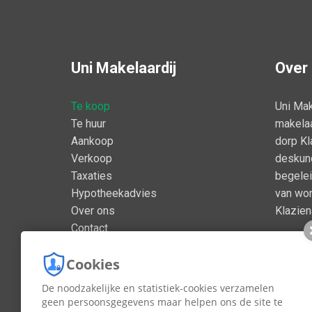
Uni Makelaardij
Over
Te koop
Uni Mak
Te huur
makelaa
Aankoop
dorp Kl
Verkoop
deskund
Taxaties
begelei
Hypotheekadvies
van won
Over ons
Klazie
Contact
Cookies
De noodzakelijke en statistiek-cookies verzamelen
geen persoonsgegevens maar helpen ons de site te