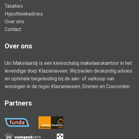
- er ligt bekabeling in de tuin ten behoeve van een robotmaaier.
Taxaties
Hypotheekadvies
Laat u verrassen door de mogelijkheden en kom sfeer proeven!
Over ons
Vraag vrijblijvend om meer informatie of een bezichtiging.
Contact
Over ons
Uni Makelaardij is een kleinschalig makelaarskantoor in het
levendige dorp Klazienaveen. Wij bieden deskundig advies
en optimale begeleiding bij de aan- of verkoop van
woningen in de regio Klazienaveen, Emmen en Coevorden.
Partners