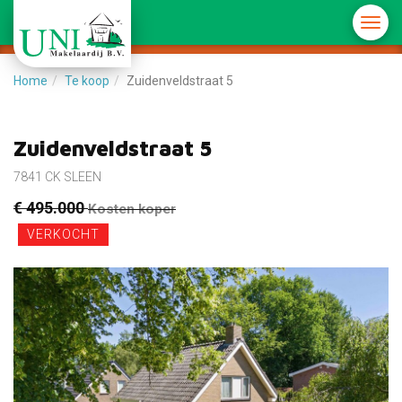
Menu
in-/u
Home
Te koop
Zuidenveldstraat 5
Zuidenveldstraat 5
7841 CK SLEEN
€ 495.000
Kosten koper
VERKOCHT